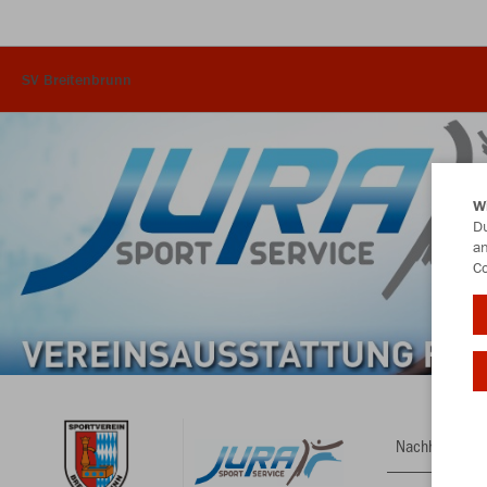
SV Breitenbrunn
W
Du
an
Co
Nachhaltig