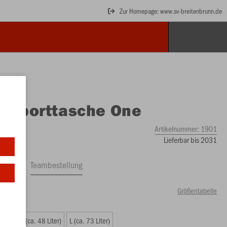
Zur Homepage: www.sv-breitenbrunn.de
O
Sporttasche One
Artikelnummer:
1901
Lieferbar bis 2031
ftrag
Teambestellung
Größentabelle
iter)
M (ca. 48 Liter)
L (ca. 73 Liter)