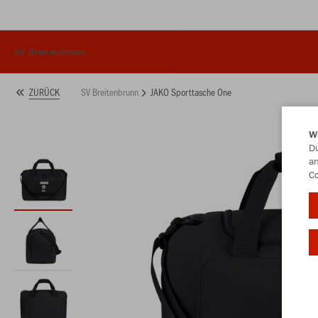
SV Breitenbrunn
SV Breitenbrunn
JAKO Sporttasche One
ZURÜCK
W
Du
an
Co