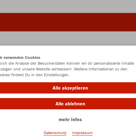
ir verwenden Cookies
JAK
rch die Analyse der Besucherdaten können wir dir personalisierte Inhalte
zeigen und unsere Website verbessern. Weitere Informationen zu den
okies findest Du in den Einstellungen.
Alle akzeptieren
Einzelau
Alle ablehnen
mehr Infos
Größe
S (ca. 25 L
Datenschutz
Impressum