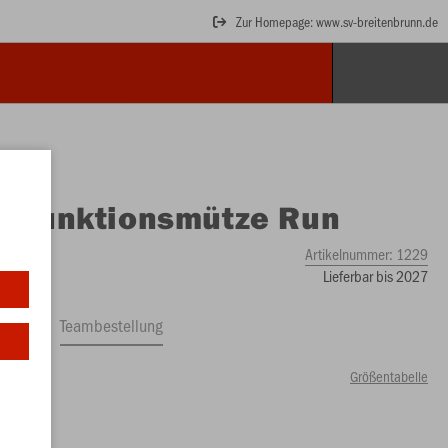
Zur Homepage: www.sv-breitenbrunn.de
O
Funktionsmütze Run
Artikelnummer:
1229
Lieferbar bis 2027
ftrag
Teambestellung
Größentabelle
0 €)
enior