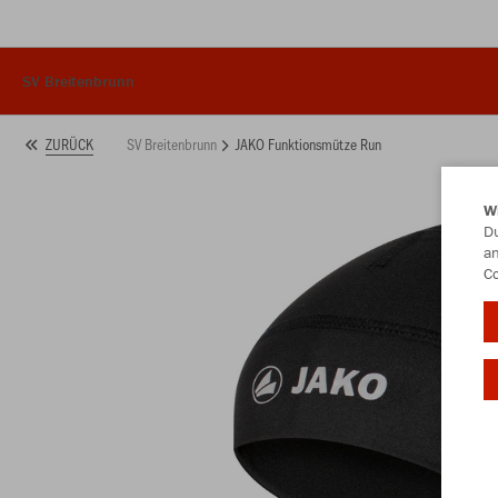
SV Breitenbrunn
SV Breitenbrunn
JAKO Funktionsmütze Run
ZURÜCK
W
Du
an
Co