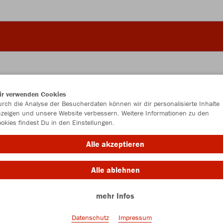
ir verwenden Cookies
JAK
rch die Analyse der Besucherdaten können wir dir personalisierte Inhalte
zeigen und unsere Website verbessern. Weitere Informationen zu den
okies findest Du in den Einstellungen.
Alle akzeptieren
Einzelau
Alle ablehnen
mehr Infos
Größe (6,0
Junior
S
Datenschutz
Impressum