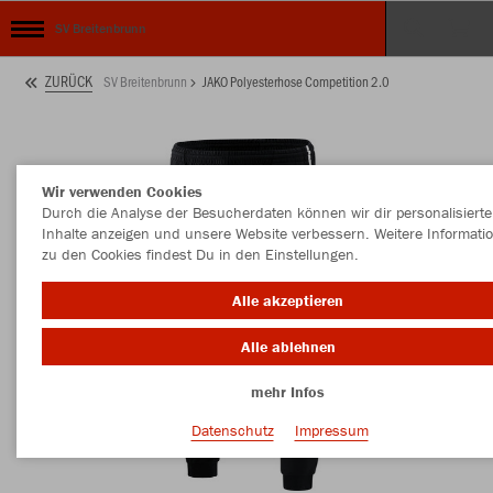
SV Breitenbrunn
ZURÜCK
SV Breitenbrunn
JAKO Polyesterhose Competition 2.0
Wir verwenden Cookies
Durch die Analyse der Besucherdaten können wir dir personalisierte
Inhalte anzeigen und unsere Website verbessern. Weitere Informati
zu den Cookies findest Du in den Einstellungen.
Alle akzeptieren
Alle ablehnen
mehr Infos
Datenschutz
Impressum