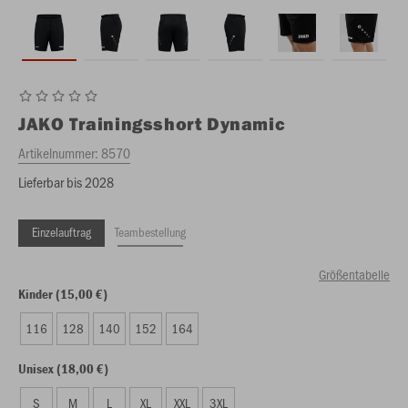
JAKO
Trainingsshort Dynamic
Artikelnummer:
8570
Lieferbar bis 2028
Einzelauftrag
Teambestellung
Größentabelle
Kinder (15,00 €)
116
128
140
152
164
Unisex (18,00 €)
S
M
L
XL
XXL
3XL