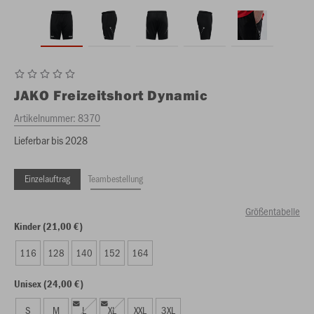
JAKO
Freizeitshort Dynamic
Artikelnummer:
8370
Lieferbar bis 2028
Einzelauftrag
Teambestellung
Größentabelle
Kinder (21,00 €)
116
128
140
152
164
Unisex (24,00 €)
S
M
L
XL
XXL
3XL