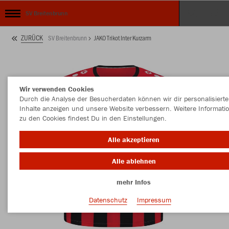
SV Breitenbrunn
ZURÜCK
SV Breitenbrunn
JAKO Trikot Inter Kurzarm
Wir verwenden Cookies
Durch die Analyse der Besucherdaten können wir dir personalisierte
Inhalte anzeigen und unsere Website verbessern. Weitere Informati
zu den Cookies findest Du in den Einstellungen.
Alle akzeptieren
Alle ablehnen
mehr Infos
Datenschutz
Impressum