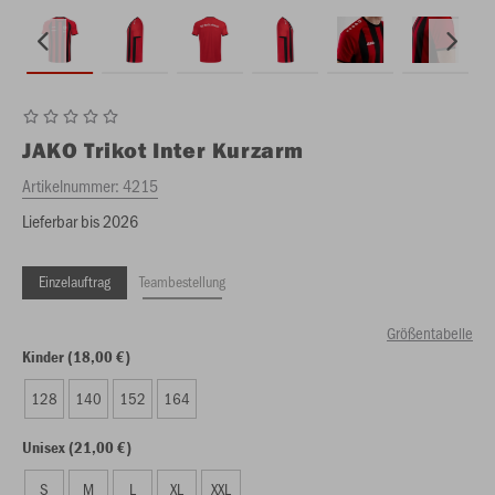
JAKO
Trikot Inter Kurzarm
Artikelnummer:
4215
Lieferbar bis 2026
Einzelauftrag
Teambestellung
Größentabelle
Kinder (18,00 €)
128
140
152
164
Unisex (21,00 €)
S
M
L
XL
XXL