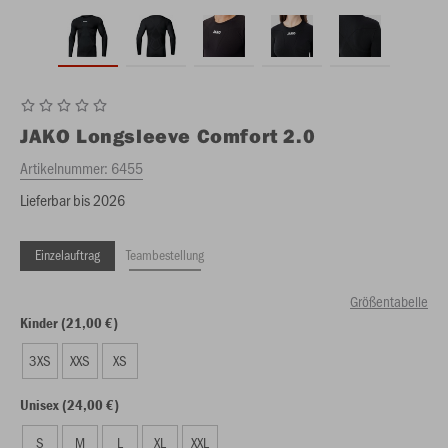
JAKO
Longsleeve Comfort 2.0
Artikelnummer:
6455
Lieferbar bis 2026
Einzelauftrag
Teambestellung
Größentabelle
Kinder (21,00 €)
3XS
XXS
XS
Unisex (24,00 €)
S
M
L
XL
XXL