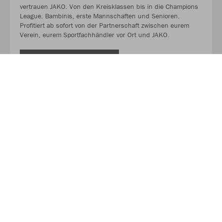
vertrauen JAKO. Von den Kreisklassen bis in die Champions
League. Bambinis, erste Mannschaften und Senioren.
Profitiert ab sofort von der Partnerschaft zwischen eurem
Verein, eurem Sportfachhändler vor Ort und JAKO.
MEHR LESEN
Über JAKO
Aus der Garage zum führenden Teamsport-Ausrüster. Die
Erfolgsgeschichte von JAKO beginnt 1989 und dauert bis