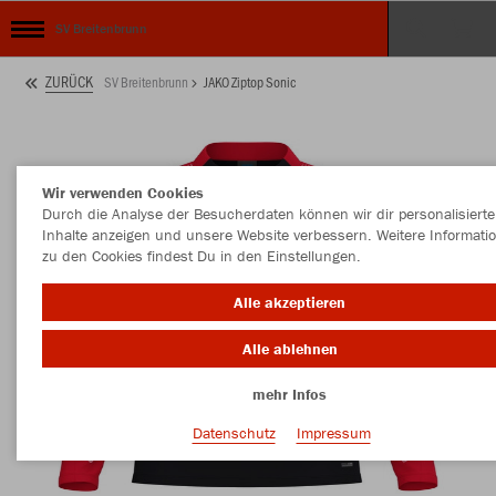
SV Breitenbrunn
ZURÜCK
SV Breitenbrunn
JAKO Ziptop Sonic
Wir verwenden Cookies
Durch die Analyse der Besucherdaten können wir dir personalisierte
Inhalte anzeigen und unsere Website verbessern. Weitere Informati
zu den Cookies findest Du in den Einstellungen.
Alle akzeptieren
Alle ablehnen
mehr Infos
Datenschutz
Impressum