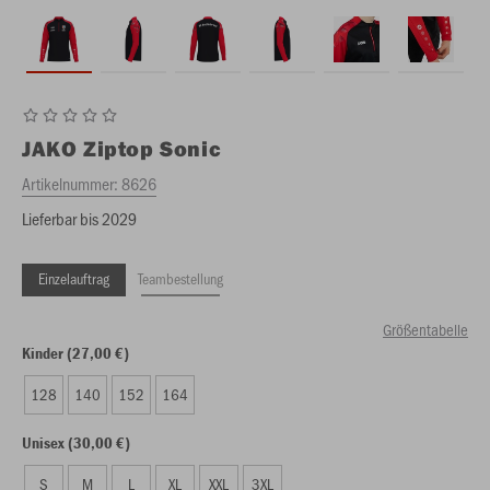
JAKO
Ziptop Sonic
Artikelnummer:
8626
Lieferbar bis 2029
Einzelauftrag
Teambestellung
Größentabelle
Kinder (27,00 €)
128
140
152
164
Unisex (30,00 €)
S
M
L
XL
XXL
3XL