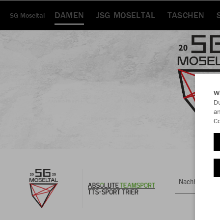
DAMEN
JSG MOSELTAL
TASCHEN
SG Moseltal
W
Du
an
Co
Nachhaltig