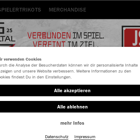
SPIELERTRIKOTS
MERCHANDISE
ir verwenden Cookies
rch die Analyse der Besucherdaten können wir dir personalisierte Inhalte
zeigen und unsere Website verbessern. Weitere Informationen zu den
okies findest Du in den Einstellungen.
Alle akzeptieren
Alle ablehnen
Farbe
mehr Infos
Datenschutz
Impressum