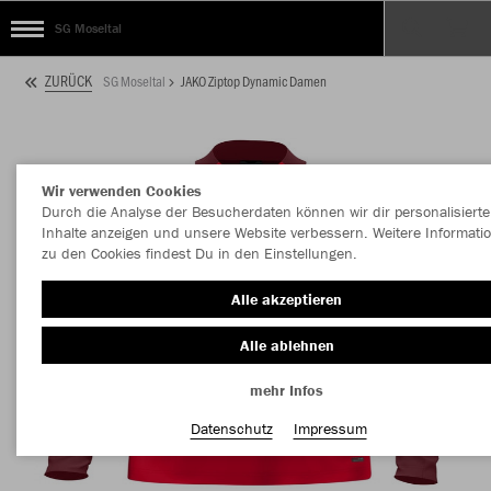
SG Moseltal
ZURÜCK
SG Moseltal
JAKO Ziptop Dynamic Damen
Wir verwenden Cookies
Durch die Analyse der Besucherdaten können wir dir personalisierte
Inhalte anzeigen und unsere Website verbessern. Weitere Informati
zu den Cookies findest Du in den Einstellungen.
Alle akzeptieren
Alle ablehnen
mehr Infos
Datenschutz
Impressum