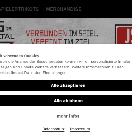
SPIELERTRIKOTS
MERCHANDISE
ir verwenden Cookies
rch die Analyse der Besucherdaten können wir dir personalisierte Inhalte
zeigen und unsere Website verbessern. Weitere Informationen zu den
okies findest Du in den Einstellungen.
Alle akzeptieren
Alle ablehnen
mehr Infos
Datenschutz
Impressum