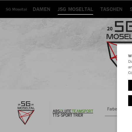
DAMEN
JSG MOSELTAL
TASCHEN
SG Moseltal
W
Du
an
Co
Farbe