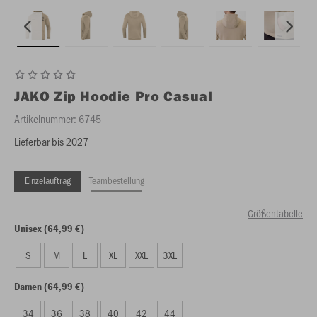
JAKO
Zip Hoodie Pro Casual
Artikelnummer:
6745
Lieferbar bis 2027
Einzelauftrag
Teambestellung
Größentabelle
Unisex (64,99 €)
S
M
L
XL
XXL
3XL
Damen (64,99 €)
34
36
38
40
42
44