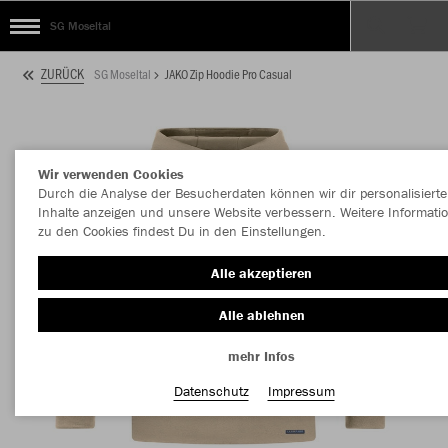
SG Moseltal
ZURÜCK
SG Moseltal
JAKO Zip Hoodie Pro Casual
Wir verwenden Cookies
Durch die Analyse der Besucherdaten können wir dir personalisierte
Inhalte anzeigen und unsere Website verbessern. Weitere Informati
zu den Cookies findest Du in den Einstellungen.
Alle akzeptieren
Alle ablehnen
mehr Infos
Datenschutz
Impressum