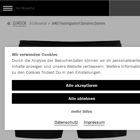
SG Moseltal
ZURÜCK
SG Moseltal
JAKO Trainingsshort Dynamic Damen
Wir verwenden Cookies
Durch die Analyse der Besucherdaten können wir dir personalisierte
Inhalte anzeigen und unsere Website verbessern. Weitere Informati
zu den Cookies findest Du in den Einstellungen.
Alle akzeptieren
Alle ablehnen
mehr Infos
Datenschutz
Impressum