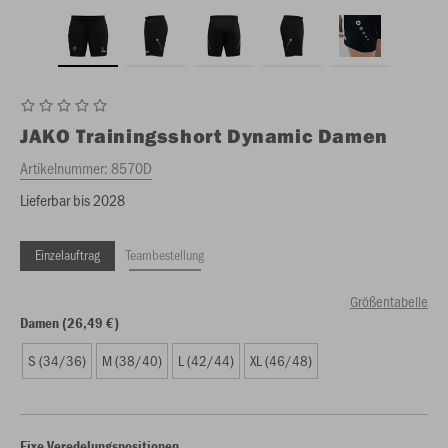
JAKO
Trainingsshort Dynamic Damen
Artikelnummer:
8570D
Lieferbar bis 2028
Einzelauftrag
Teambestellung
Größentabelle
Damen (26,49 €)
S (34/36)
M (38/40)
L (42/44)
XL (46/48)
Fixe Veredelungspositionen