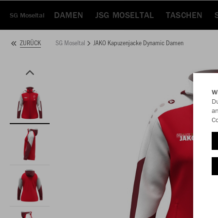
DAMEN
JSG MOSELTAL
TASCHEN
SG Moseltal
SG Moseltal
JAKO Kapuzenjacke Dynamic Damen
ZURÜCK
W
Du
an
Co