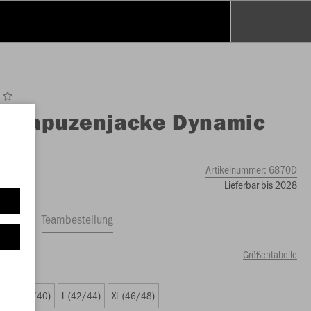
O
Kapuzenjacke Dynamic
en
Artikelnummer:
6870D
Lieferbar bis 2028
ftrag
Teambestellung
Größentabelle
99 €)
M (38/40)
L (42/44)
XL (46/48)