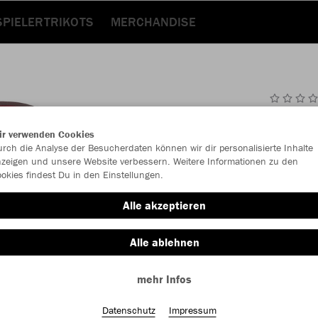
SPIELERTRIKOTS
MERCHANDISE
JAK
ir verwenden Cookies
Dam
rch die Analyse der Besucherdaten können wir dir personalisierte Inhalte
zeigen und unsere Website verbessern. Weitere Informationen zu den
okies findest Du in den Einstellungen.
Alle akzeptieren
Einzelau
Alle ablehnen
Damen (50,
mehr Infos
S (34/36)
Datenschutz
Impressum