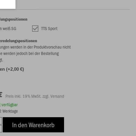
lungspositionen
n weiß SG
TTS Sport
eredelungspositionen
ungen werden in der Produktvorschau nicht
ie werden jedoch bei der Bestellung
gt.
len (+2,00 €)
€
Preis inkl. 19% MwSt. zzgl. Versand
rt verfügbar
12 Werktage
In den Warenkorb