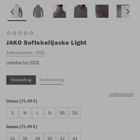
JAKO
Softshelljacke Light
Artikelnummer:
7605
Lieferbar bis 2026
Einzelauftrag
Teambestellung
Größentabelle
Unisex (75,49 €)
S
M
L
XL
XXL
3XL
Damen (75,49 €)
34
36
38
40
42
44