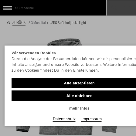
SG Moseltal
ZURÜCK
SG Moseltal
JAKO Softshelljacke Light
Wir verwenden Cookies
Durch die Analyse der Besucherdaten können wir dir personalisierte
Inhalte anzeigen und unsere Website verbessern. Weitere Informati
zu den Cookies findest Du in den Einstellungen.
Alle akzeptieren
Alle ablehnen
mehr Infos
Datenschutz
Impressum