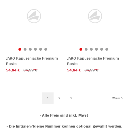
JAKO Kapuzenjacke Premium
JAKO Kapuzenjacke Premium
Basics
Basics
54,84 €
84,99 €
54,84 €
84,99 €
1
2
3
Weiter
- Alle Preis sind inkl. Mwst
- Die Initialen/kleine Nummer können optional gewählt werden.