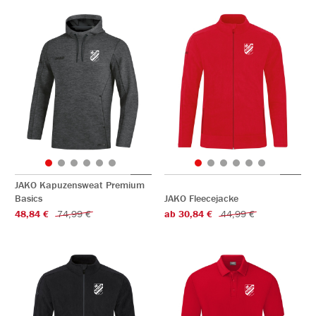
JAKO Kapuzensweat Premium
Basics
JAKO Fleecejacke
48,84 €
74,99 €
ab 30,84 €
44,99 €