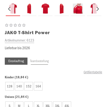
JAKO
T-Shirt Power
Artikelnummer:
6123
Lieferbar bis 2026
Einzelauftrag
Teambestellung
Größentabelle
Kinder (18,84 €)
128
140
152
164
Unisex (21,84 €)
S
M
L
XL
XXL
3XL
4XL