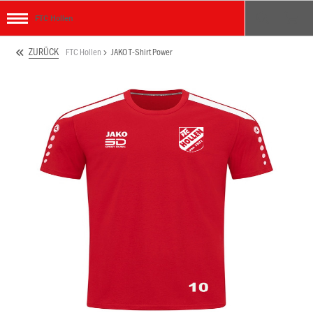
FTC Hollen
ZURÜCK
FTC Hollen
JAKO T-Shirt Power
ken