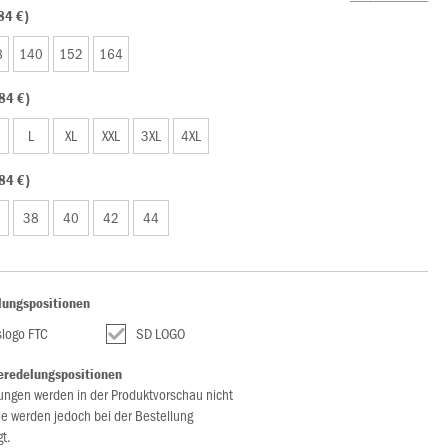
84 €)
8
140
152
164
84 €)
L
XL
XXL
3XL
4XL
84 €)
38
40
42
44
lungspositionen
slogo FTC
SD LOGO
eredelungspositionen
ungen werden in der Produktvorschau nicht
ie werden jedoch bei der Bestellung
gt.