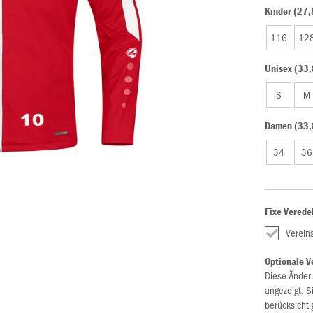
Kinder (27,
116
12
Unisex (33,
S
M
Damen (33,
34
36
Fixe Verede
Verein
Optionale V
Diese Änder
angezeigt. S
berücksichti