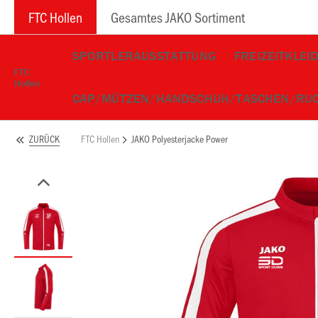
FTC Hollen
Gesamtes JAKO Sortiment
SPORTLERAUSSTATTUNG
FREIZEITKLEI
FTC
Hollen
CAP/MÜTZEN/HANDSCHUH/TASCHEN/RU
FTC Hollen
JAKO Polyesterjacke Power
ZURÜCK
ken