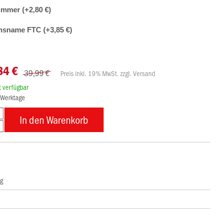
ummer (+2,80 €)
nsname FTC (+3,85 €)
84 €
39,99 €
Preis inkl. 19% MwSt. zzgl. Versand
rt verfügbar
8 Werktage
In den Warenkorb
ng