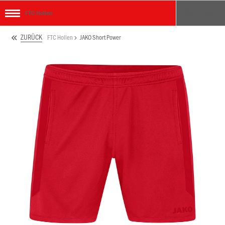
FTC Hollen
ZURÜCK
FTC Hollen
JAKO Short Power
ken