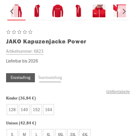
JAKO
Kapuzenjacke Power
Artikelnummer:
6823
Lieferbar bis 2026
Einzelauftrag
Teambestellung
Größentabelle
Kinder (36,84 €)
128
140
152
164
Unisex (42,84 €)
S
M
L
XL
XXL
3XL
4XL