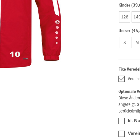
Kinder (39,
128
14
Unisex (45,
S
M
Fixe Verede
Verein
Optionale V
Diese Änder
angezeigt. S
berücksichti
kl. N
Verei