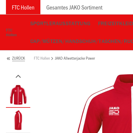
FTC Hollen
Gesamtes JAKO Sortiment
SPORTLERAUSSTATTUNG
FREIZEITKLEI
FTC
Hollen
CAP/MÜTZEN/HANDSCHUH/TASCHEN/RU
FTC Hollen
JAKO Allwetterjacke Power
ZURÜCK
ken