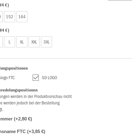
84 €)
0
152
164
84 €)
L
XL
XXL
3XL
lungspositionen
slogo FTC
SD LOGO
eredelungspositionen
ungen werden in der Produktvorschau nicht
ie werden jedoch bei der Bestellung
gt.
ummer (+2,80 €)
nsname FTC (+3,85 €)