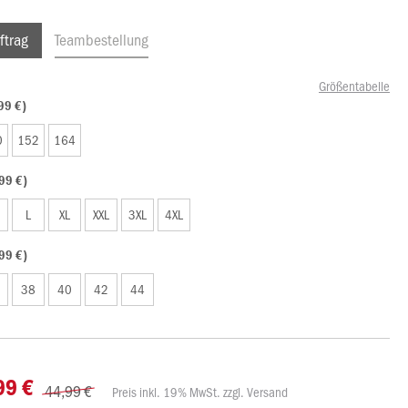
ftrag
Teambestellung
Größentabelle
99 €)
0
152
164
99 €)
L
XL
XXL
3XL
4XL
99 €)
38
40
42
44
99 €
44,99 €
Preis inkl. 19% MwSt. zzgl. Versand