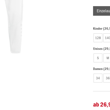
Einzelau
Kinder (26,
128
14
Unisex (29,
S
M
Damen (29,
34
36
ab 26,