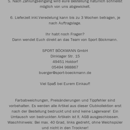
5. Nach Zahlungseingang wird eure Bestellung natürlich schnellst
möglich von uns abgewickelt.
6. Lieferzeit inkl.Veredelung kann bis zu 3 Wochen betragen, je
nach Auftragslage.
Ihr habt noch Fragen?
Dann wendet Euch direkt an das Team von Sport Böckmann.
SPORT BÖCKMANN GmbH
Dinklager Str. 15
49451 Holdorf
05494 988867
buerger@sport-boeckmann.de
Viel Spaß bei Eurem Einkauf!
Farbabweichungen, Preisänderungen und Tippfehler sind
vorbehalten. Es werden alle Artikel aus dieser Clubkollektion erst
nach der Bestellung bedruckt und sind keine Lagerware! Ein
Umtausch von bedruckten Artikeln ist lt. AGB ausgeschlossen.
Waschhinweis: Bei max. 40 Grad, links gedreht, ohne Weichspüler
und nicht in den Trockner!