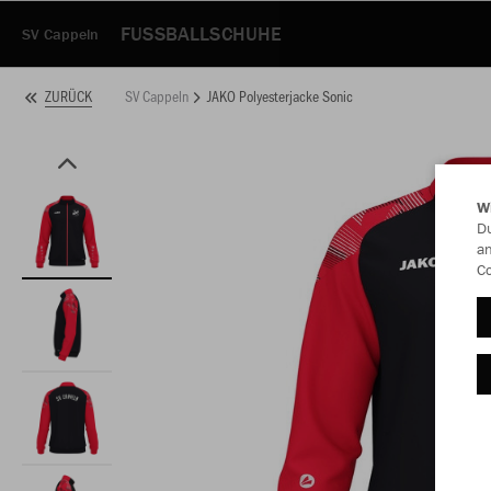
FUSSBALLSCHUHE
SV Cappeln
SV Cappeln
JAKO Polyesterjacke Sonic
ZURÜCK
W
Du
an
Co