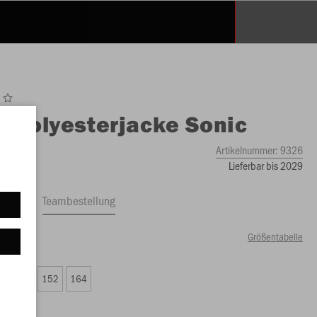
O
Polyesterjacke Sonic
Artikelnummer:
9326
Lieferbar bis 2029
ftrag
Teambestellung
Größentabelle
94 €)
8
140
152
164
94 €)