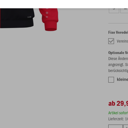
S
M
Fixe Verede
Verein
Optionale V
Diese Änder
angezeigt. S
berücksichti
klein
ab 29,
Artikel sofo
Lieferzeit: 