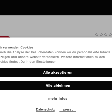
JAK
ir verwenden Cookies
rch die Analyse der Besucherdaten können wir dir personalisierte Inhalte
zeigen und unsere Website verbessern. Weitere Informationen zu den
okies findest Du in den Einstellungen.
Einzelau
Alle akzeptieren
Alle ablehnen
Kinder (29,
mehr Infos
116
12
Unisex (32,
Datenschutz
Impressum