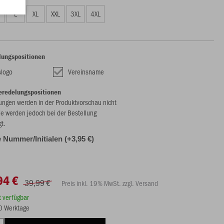
L
XL
XXL
3XL
4XL
lungspositionen
slogo
Vereinsname
eredelungspositionen
ungen werden in der Produktvorschau nicht
ie werden jedoch bei der Bestellung
gt.
e Nummer/Initialen (+3,95 €)
94 €
39,99 €
Preis inkl. 19% MwSt. zzgl. Versand
rt verfügbar
10 Werktage