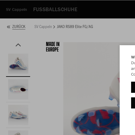
FUSSBALLSCHUHE
SV Cappeln
SV Cappeln
JAKO RS89 Elite FG/AG
ZURÜCK
W
Du
an
Co