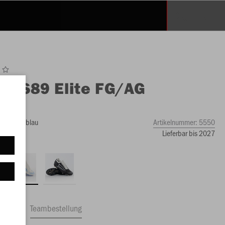
O
RS89 Elite FG/AG
ope
mine rot/blau
Artikelnummer:
5550
Lieferbar bis 2027
ftrag
Teambestellung