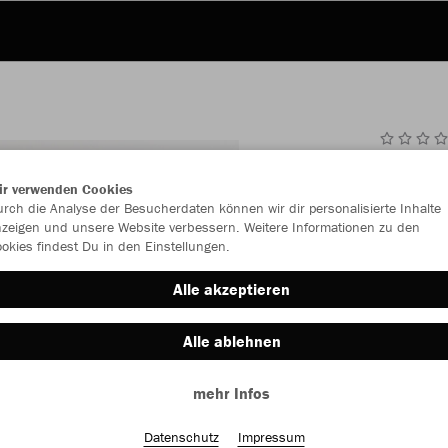
JAK
ir verwenden Cookies
rch die Analyse der Besucherdaten können wir dir personalisierte Inhalte
Made in Eur
zeigen und unsere Website verbessern. Weitere Informationen zu den
weiß/rhoda
okies findest Du in den Einstellungen.
Alle akzeptieren
Alle ablehnen
mehr Infos
Einzelau
Datenschutz
Impressum