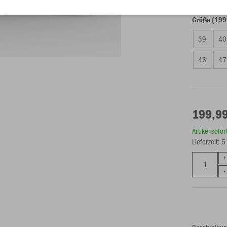
Größe (199
39
40
46
47
199,99
Artikel sofo
Lieferzeit: 