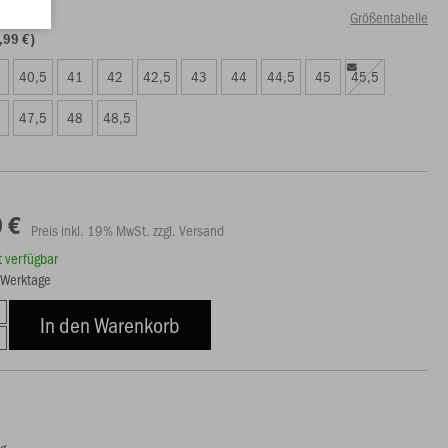
Größentabelle
,99 €)
40,5
41
42
42,5
43
44
44,5
45
45,5
47,5
48
48,5
 €
Preis inkl. 19% MwSt. zzgl. Versand
rt verfügbar
5 Werktage
In den Warenkorb