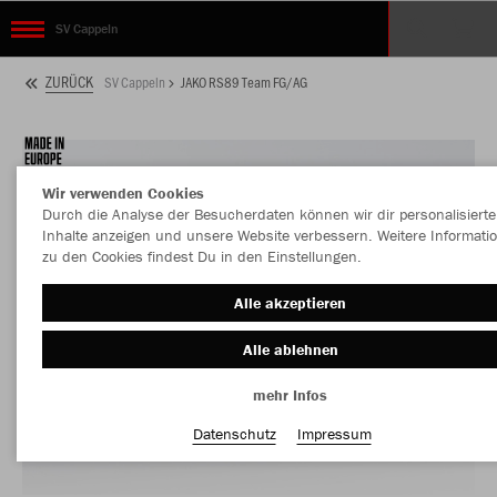
SV Cappeln
ZURÜCK
SV Cappeln
JAKO RS89 Team FG/AG
Wir verwenden Cookies
Durch die Analyse der Besucherdaten können wir dir personalisierte
Inhalte anzeigen und unsere Website verbessern. Weitere Informati
zu den Cookies findest Du in den Einstellungen.
Alle akzeptieren
Alle ablehnen
mehr Infos
Datenschutz
Impressum