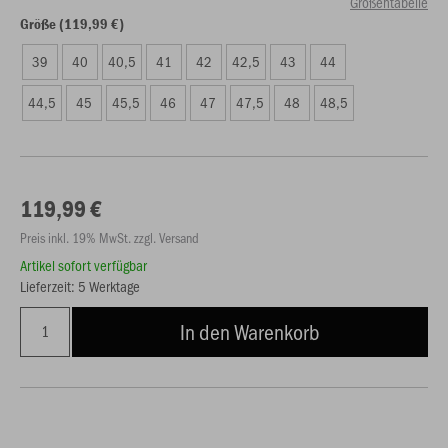
Größentabelle
Größe (119,99 €)
39
40
40,5
41
42
42,5
43
44
44,5
45
45,5
46
47
47,5
48
48,5
119,99 €
Preis inkl. 19% MwSt. zzgl. Versand
Artikel sofort verfügbar
Lieferzeit: 5 Werktage
In den Warenkorb