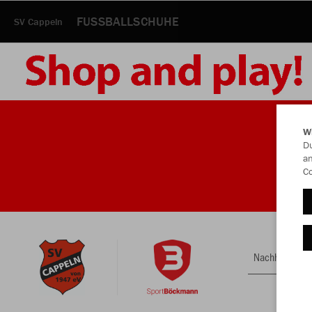
FUSSBALLSCHUHE
SV Cappeln
W
Du
an
Co
Nachhaltig