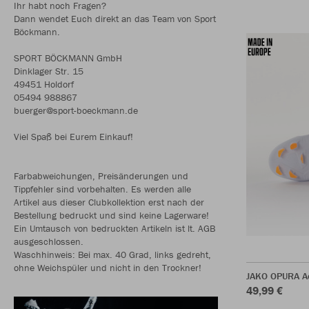
Ihr habt noch Fragen?
Dann wendet Euch direkt an das Team von Sport
Böckmann.
SPORT BÖCKMANN GmbH
Dinklager Str. 15
49451 Holdorf
05494 988867
buerger@sport-boeckmann.de
Viel Spaß bei Eurem Einkauf!
Farbabweichungen, Preisänderungen und
Tippfehler sind vorbehalten. Es werden alle
Artikel aus dieser Clubkollektion erst nach der
Bestellung bedruckt und sind keine Lagerware!
Ein Umtausch von bedruckten Artikeln ist lt. AGB
ausgeschlossen.
Waschhinweis: Bei max. 40 Grad, links gedreht,
ohne Weichspüler und nicht in den Trockner!
JAKO OPURA A
49,99 €