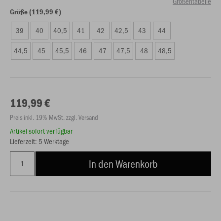
Größentabelle
Größe (119,99 €)
39
40
40,5
41
42
42,5
43
44
44,5
45
45,5
46
47
47,5
48
48,5
119,99 €
Preis inkl. 19% MwSt. zzgl. Versand
Artikel sofort verfügbar
Lieferzeit: 5 Werktage
In den Warenkorb