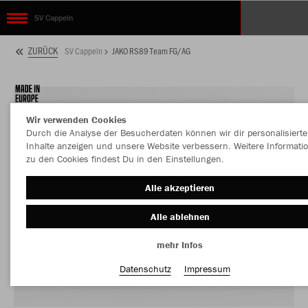
SV Cappeln
ZURÜCK
SV Cappeln
JAKO RS89 Team FG/AG
Wir verwenden Cookies
Durch die Analyse der Besucherdaten können wir dir personalisierte
Inhalte anzeigen und unsere Website verbessern. Weitere Informati
zu den Cookies findest Du in den Einstellungen.
Alle akzeptieren
Alle ablehnen
mehr Infos
Datenschutz
Impressum