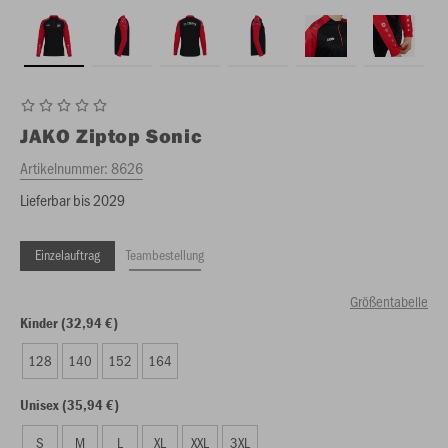
JAKO
Ziptop Sonic
Artikelnummer:
8626
Lieferbar bis 2029
Einzelauftrag
Teambestellung
Größentabelle
Kinder (32,94 €)
128
140
152
164
Unisex (35,94 €)
S
M
L
XL
XXL
3XL