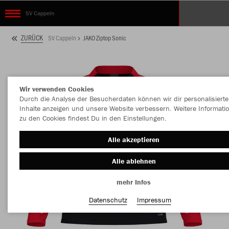
SV Cappeln
ZURÜCK
SV Cappeln
JAKO Ziptop Sonic
Wir verwenden Cookies
Durch die Analyse der Besucherdaten können wir dir personalisierte
Inhalte anzeigen und unsere Website verbessern. Weitere Informati
zu den Cookies findest Du in den Einstellungen.
Alle akzeptieren
Alle ablehnen
mehr Infos
Datenschutz
Impressum