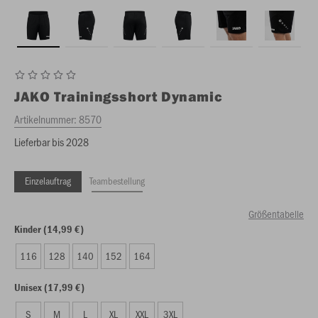
JAKO
Trainingsshort Dynamic
Artikelnummer:
8570
Lieferbar bis 2028
Einzelauftrag
Teambestellung
Größentabelle
Kinder (14,99 €)
116
128
140
152
164
Unisex (17,99 €)
S
M
L
XL
XXL
3XL