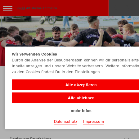
SpVgg Altisheim/Leitheim
Wir verwenden Cookies
Durch die Analyse der Besucherdaten können wir dir personalisierte
Inhalte anzeigen und unsere Website verbessern. Weitere Informati
zu den Cookies findest Du in den Einstellungen.
Herzlich Willkommen im Teamshop SpVgg
Alle akzeptieren
Altisheim/Leitheim
Alle ablehnen
mehr Infos
Nachhaltig
Farbe
Datenschutz
Impressum