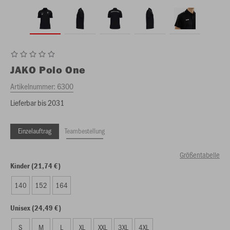
JAKO
Polo One
Artikelnummer:
6300
Lieferbar bis 2031
Einzelauftrag
Teambestellung
Größentabelle
Kinder (21,74 €)
140
152
164
Unisex (24,49 €)
S
M
L
XL
XXL
3XL
4XL