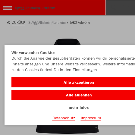
SpVgg Altisheim/Leitheim
ZURÜCK
SpVgg Altisheim/Leitheim
JAKO Polo One
Wir verwenden Cookies
Durch die Analyse der Besucherdaten können wir dir personalisierte
Inhalte anzeigen und unsere Website verbessern. Weitere Informati
zu den Cookies findest Du in den Einstellungen.
Alle akzeptieren
Alle ablehnen
mehr Infos
Datenschutz
Impressum