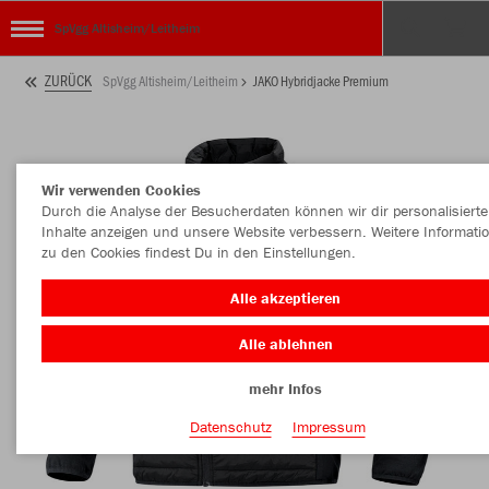
SpVgg Altisheim/Leitheim
ZURÜCK
SpVgg Altisheim/Leitheim
JAKO Hybridjacke Premium
Wir verwenden Cookies
Durch die Analyse der Besucherdaten können wir dir personalisierte
Inhalte anzeigen und unsere Website verbessern. Weitere Informati
zu den Cookies findest Du in den Einstellungen.
Alle akzeptieren
Alle ablehnen
mehr Infos
Datenschutz
Impressum