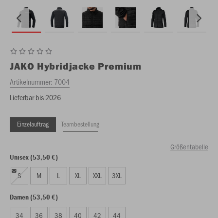
JAKO
Hybridjacke Premium
Artikelnummer:
7004
Lieferbar bis 2026
Einzelauftrag
Teambestellung
Größentabelle
Unisex (53,50 €)
S
M
L
XL
XXL
3XL
Damen (53,50 €)
34
36
38
40
42
44