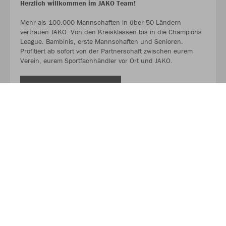
Herzlich willkommen im JAKO Team!
Mehr als 100.000 Mannschaften in über 50 Ländern
vertrauen JAKO. Von den Kreisklassen bis in die Champions
League. Bambinis, erste Mannschaften und Senioren.
Profitiert ab sofort von der Partnerschaft zwischen eurem
Verein, eurem Sportfachhändler vor Ort und JAKO.
MEHR LESEN
Über JAKO