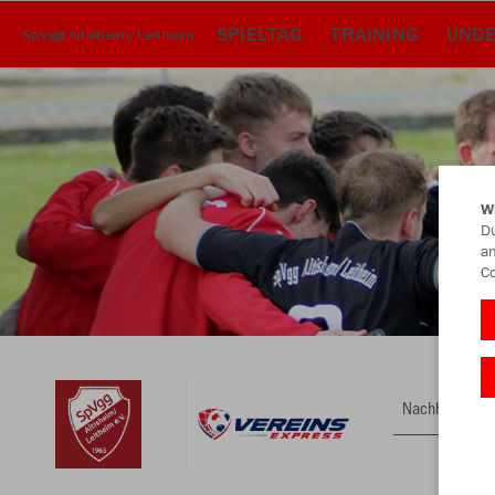
SPIELTAG
TRAINING
UND
SpVgg Altisheim/Leitheim
W
Du
an
Co
Nachhaltig