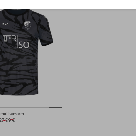
nimal kurzarm
27,99 €