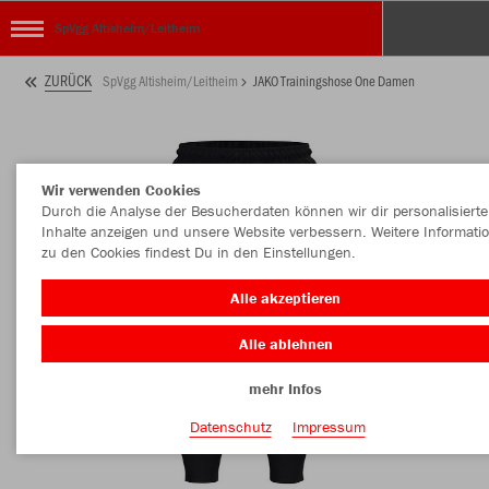
SpVgg Altisheim/Leitheim
ZURÜCK
SpVgg Altisheim/Leitheim
JAKO Trainingshose One Damen
Wir verwenden Cookies
Durch die Analyse der Besucherdaten können wir dir personalisierte
Inhalte anzeigen und unsere Website verbessern. Weitere Informati
zu den Cookies findest Du in den Einstellungen.
Alle akzeptieren
Alle ablehnen
mehr Infos
Datenschutz
Impressum