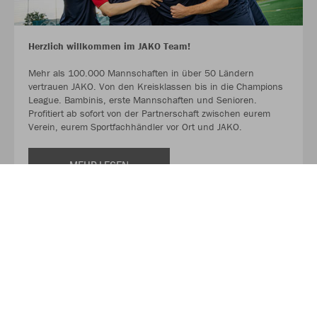
Herzlich willkommen im JAKO Team!
Mehr als 100.000 Mannschaften in über 50 Ländern
vertrauen JAKO. Von den Kreisklassen bis in die Champions
League. Bambinis, erste Mannschaften und Senioren.
Profitiert ab sofort von der Partnerschaft zwischen eurem
Verein, eurem Sportfachhändler vor Ort und JAKO.
MEHR LESEN