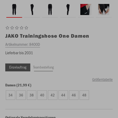
JAKO
Trainingshose One Damen
Artikelnummer:
8400D
Lieferbar bis 2031
Einzelauftrag
Teambestellung
Größentabelle
Damen (21,99 €)
34
36
38
40
42
44
46
48
Optionale Veredelungspositionen