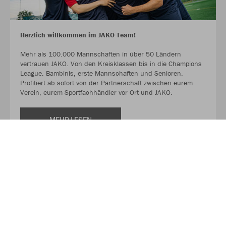
Herzlich willkommen im JAKO Team!
Mehr als 100.000 Mannschaften in über 50 Ländern
vertrauen JAKO. Von den Kreisklassen bis in die Champions
League. Bambinis, erste Mannschaften und Senioren.
Profitiert ab sofort von der Partnerschaft zwischen eurem
Verein, eurem Sportfachhändler vor Ort und JAKO.
MEHR LESEN