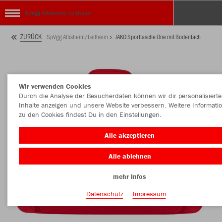
SpVgg Altisheim/Leitheim
ZURÜCK
SpVgg Altisheim/Leitheim
JAKO Sporttasche One mit Bodenfach
Wir verwenden Cookies
Durch die Analyse der Besucherdaten können wir dir personalisierte
Inhalte anzeigen und unsere Website verbessern. Weitere Informati
zu den Cookies findest Du in den Einstellungen.
Alle akzeptieren
Alle ablehnen
mehr Infos
Datenschutz
Impressum