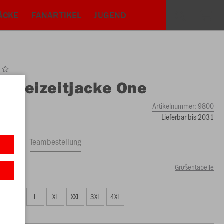
ÄCKE
FANARTIKEL
JUGEND
O
Freizeitjacke One
Artikelnummer:
9800
Lieferbar bis 2031
ftrag
Teambestellung
Größentabelle
49 €)
M
L
XL
XXL
3XL
4XL