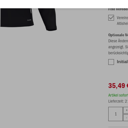
Fixe Verede
Verein
Altish
Optionale V
Diese Änder
angezeigt. S
berücksichti
Initia
35,49 
Artikel sofo
Lieferzeit: 