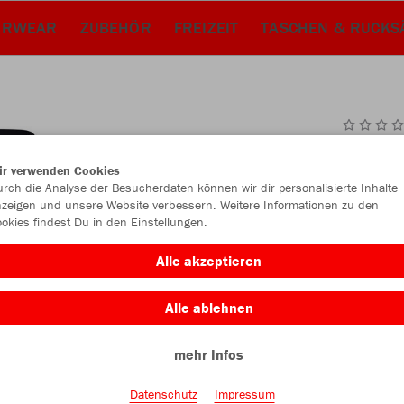
ERWEAR
ZUBEHÖR
FREIZEIT
TASCHEN & RUCKS
JAK
ir verwenden Cookies
rch die Analyse der Besucherdaten können wir dir personalisierte Inhalte
zeigen und unsere Website verbessern. Weitere Informationen zu den
okies findest Du in den Einstellungen.
Einzelau
Alle akzeptieren
Alle ablehnen
Unisex (35,
mehr Infos
XS
S
Datenschutz
Impressum