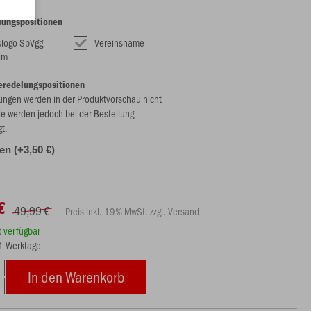
lungspositionen
slogo SpVgg
Vereinsname
eim
eredelungspositionen
ungen werden in der Produktvorschau nicht
ie werden jedoch bei der Bestellung
gt.
len (+3,50 €)
€
49,99 €
Preis inkl. 19% MwSt. zzgl. Versand
rt verfügbar
21 Werktage
In den Warenkorb