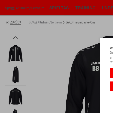
SPIELTAG
TRAINING
UND
SpVgg Altisheim/Leitheim
SpVgg Altisheim/Leitheim
JAKO Freizeitjacke One
ZURÜCK
W
Du
an
Co