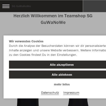
SG GuWaNoWe
Herzlich Willkommen im Teamshop SG
GuWaNoWe
Wir verwenden Cookies
Nachhaltig
Farbe
Durch die Analyse der Besucherdaten können wir dir personalisierte
Inhalte anzeigen und unsere Website verbessern. Weitere Informati
zu den Cookies findest Du in den Einstellungen.
Alle akzeptieren
Alle ablehnen
mehr Infos
Datenschutz
Impressum