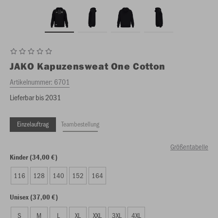
JAKO
Kapuzensweat One Cotton
Artikelnummer:
6701
Lieferbar bis 2031
Einzelauftrag
Teambestellung
Größentabelle
Kinder (34,00 €)
116
128
140
152
164
Unisex (37,00 €)
S
M
L
XL
XXL
3XL
4XL