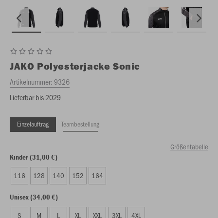
JAKO
Polyesterjacke Sonic
Artikelnummer:
9326
Lieferbar bis 2029
Einzelauftrag
Teambestellung
Größentabelle
Kinder (31,00 €)
116
128
140
152
164
Unisex (34,00 €)
S
M
L
XL
XXL
3XL
4XL