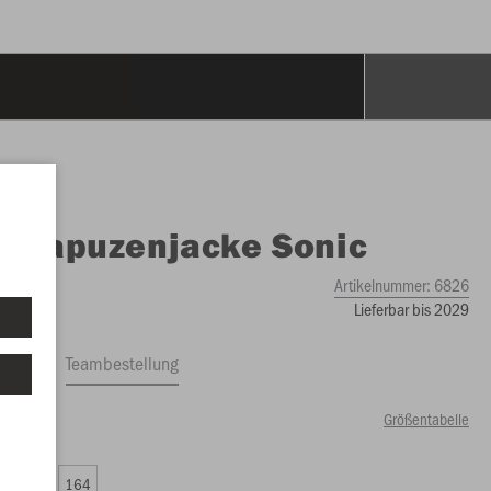
O
Kapuzenjacke Sonic
Artikelnummer:
6826
Lieferbar bis 2029
ftrag
Teambestellung
Größentabelle
00 €)
0
152
164