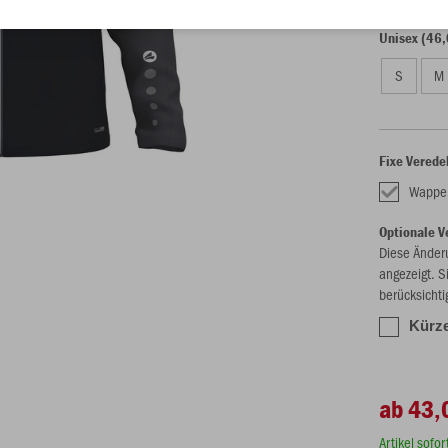
Unisex (46,
S
M
Fixe Verede
Wappe
Optionale V
Diese Änder
angezeigt. S
berücksichti
Kürze
ab 43,
Artikel sofo