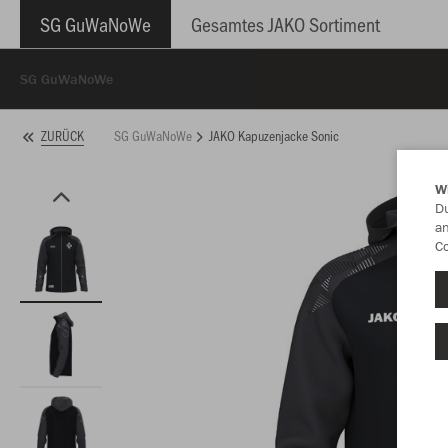
SG GuWaNoWe
Gesamtes JAKO Sortiment
SG GuWaNoWe
SG GuWaNoWe
JAKO Kapuzenjacke Sonic
ZURÜCK
W
Du
an
Co