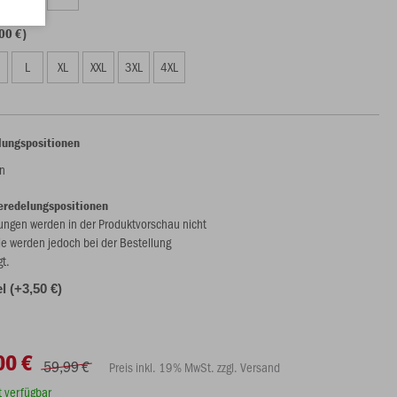
00 €)
L
XL
XXL
3XL
4XL
lungspositionen
n
eredelungspositionen
ungen werden in der Produktvorschau nicht
ie werden jedoch bei der Bestellung
gt.
l (+3,50 €)
00 €
59,99 €
Preis inkl. 19% MwSt. zzgl. Versand
rt verfügbar