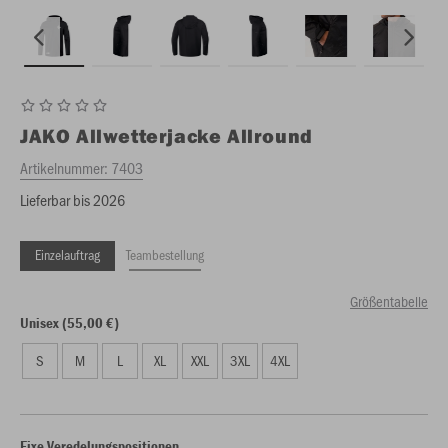
JAKO
Allwetterjacke Allround
Artikelnummer:
7403
Lieferbar bis 2026
Einzelauftrag
Teambestellung
Größentabelle
Unisex (55,00 €)
S
M
L
XL
XXL
3XL
4XL
Fixe Veredelungspositionen