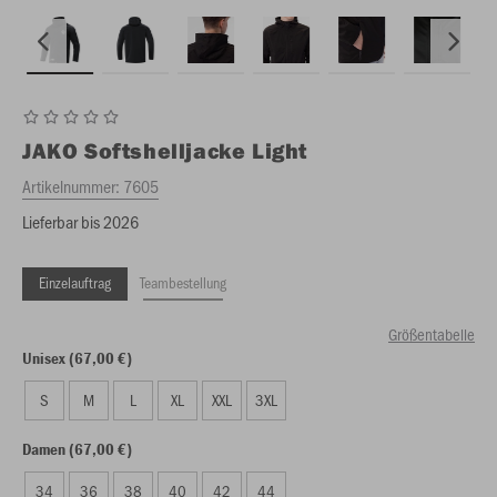
JAKO
Softshelljacke Light
Artikelnummer:
7605
Lieferbar bis 2026
Einzelauftrag
Teambestellung
Größentabelle
Unisex (67,00 €)
S
M
L
XL
XXL
3XL
Damen (67,00 €)
34
36
38
40
42
44