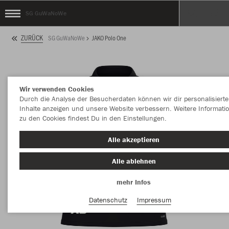
SG GuWaNoWe
ZURÜCK
SG GuWaNoWe
JAKO Polo One
Wir verwenden Cookies
Durch die Analyse der Besucherdaten können wir dir personalisierte
Inhalte anzeigen und unsere Website verbessern. Weitere Informati
zu den Cookies findest Du in den Einstellungen.
Alle akzeptieren
Alle ablehnen
mehr Infos
Datenschutz
Impressum