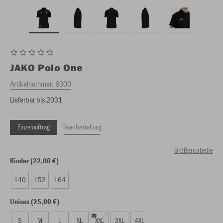
JAKO
Polo One
Artikelnummer:
6300
Lieferbar bis 2031
Einzelauftrag
Teambestellung
Größentabelle
Kinder (22,00 €)
140
152
164
Unisex (25,00 €)
S
M
L
XL
XXL
3XL
4XL