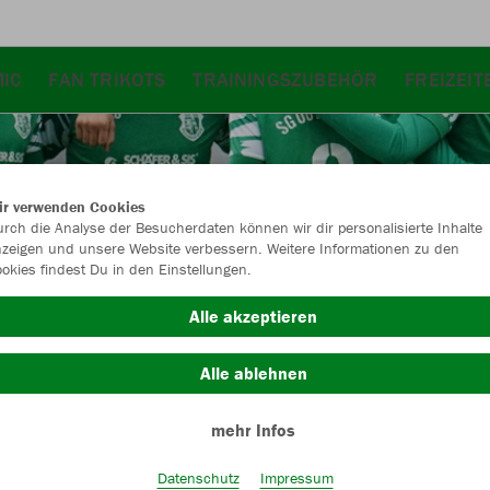
IC
FAN TRIKOTS
TRAININGSZUBEHÖR
FREIZEI
ir verwenden Cookies
rch die Analyse der Besucherdaten können wir dir personalisierte Inhalte
zeigen und unsere Website verbessern. Weitere Informationen zu den
okies findest Du in den Einstellungen.
Alle akzeptieren
Alle ablehnen
mehr Infos
Farbe
Datenschutz
Impressum