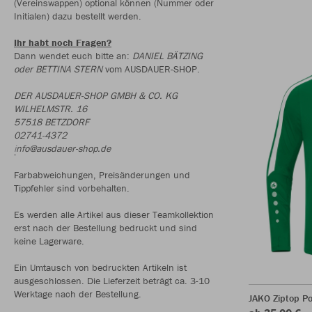
(Vereinswappen) optional können (Nummer oder
Initialen) dazu bestellt werden.
Ihr habt noch Fragen?
Dann wendet euch bitte an:
DANIEL BÄTZING
oder BETTINA STERN
vom AUSDAUER-SHOP.
DER AUSDAUER-SHOP GMBH & CO. KG
WILHELMSTR. 16
57518 BETZDORF
02741-4372
i
nfo@ausdauer-shop.de
Farbabweichungen, Preisänderungen und
Tippfehler sind vorbehalten.
Es werden alle Artikel aus dieser Teamkollektion
erst nach der Bestellung bedruckt und sind
keine Lagerware.
Ein Umtausch von bedruckten Artikeln ist
ausgeschlossen. Die Lieferzeit beträgt ca. 3-10
Werktage nach der Bestellung.
JAKO Ziptop P