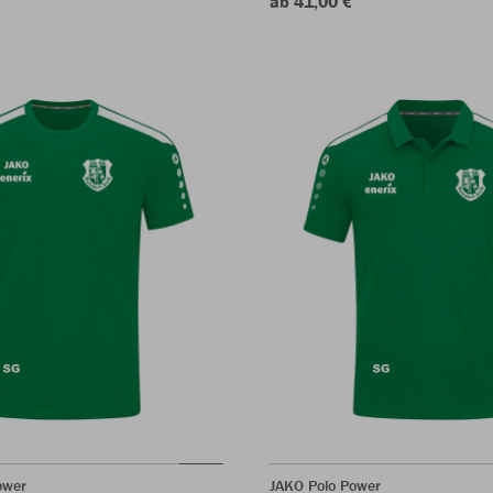
ab 41,00 €
ower
JAKO Polo Power