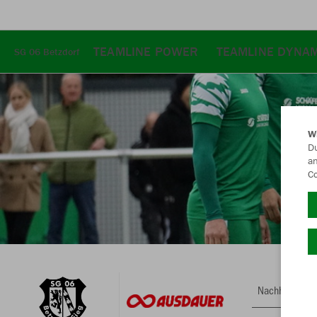
TEAMLINE POWER
TEAMLINE DYNAM
SG 06 Betzdorf
W
Du
an
Co
Nachhaltig