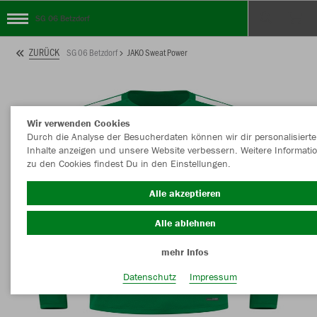
SG 06 Betzdorf
ZURÜCK
SG 06 Betzdorf
JAKO Sweat Power
Wir verwenden Cookies
Durch die Analyse der Besucherdaten können wir dir personalisierte
Inhalte anzeigen und unsere Website verbessern. Weitere Informati
zu den Cookies findest Du in den Einstellungen.
Alle akzeptieren
Alle ablehnen
mehr Infos
Datenschutz
Impressum