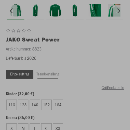
JAKO
Sweat Power
Artikelnummer:
8823
Lieferbar bis 2026
Einzelauftrag
Teambestellung
Größentabelle
Kinder (32,00 €)
116
128
140
152
164
Unisex (35,00 €)
S
M
L
XL
XXL