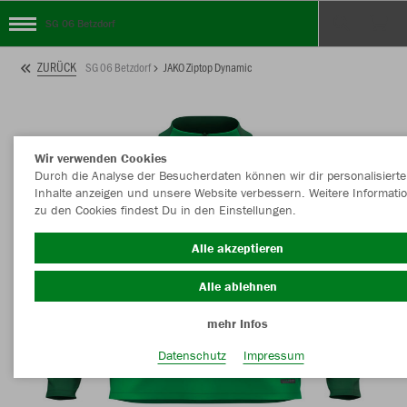
SG 06 Betzdorf
ZURÜCK
SG 06 Betzdorf
JAKO Ziptop Dynamic
Wir verwenden Cookies
Durch die Analyse der Besucherdaten können wir dir personalisierte
Inhalte anzeigen und unsere Website verbessern. Weitere Informati
zu den Cookies findest Du in den Einstellungen.
Alle akzeptieren
Alle ablehnen
mehr Infos
Datenschutz
Impressum