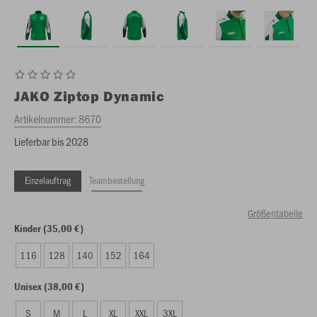
JAKO
Ziptop Dynamic
Artikelnummer:
8670
Lieferbar bis 2028
Einzelauftrag
Teambestellung
Größentabelle
Kinder (35,00 €)
116
128
140
152
164
Unisex (38,00 €)
S
M
L
XL
XXL
3XL