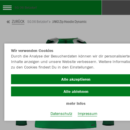
SG 06 Betzdorf
ZURÜCK
SG 06 Betzdorf
JAKO Zip Hoodie Dynamic
Wir verwenden Cookies
Durch die Analyse der Besucherdaten können wir dir personalisierte
Inhalte anzeigen und unsere Website verbessern. Weitere Informati
zu den Cookies findest Du in den Einstellungen.
Alle akzeptieren
Alle ablehnen
mehr Infos
Datenschutz
Impressum