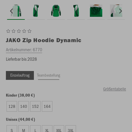
JAKO
Zip Hoodie Dynamic
Artikelnummer:
6770
Lieferbar bis 2028
Einzelauftrag
Teambestellung
Größentabelle
Kinder (38,00 €)
128
140
152
164
Unisex (44,00 €)
S
M
L
XL
XXL
3XL